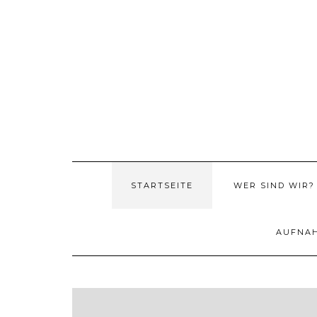
Skip
to
content
STARTSEITE
WER SIND WIR?
AUFNA