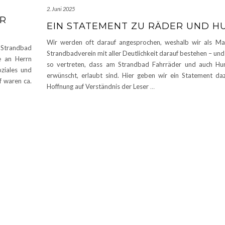
2. Juni 2025
ER
EIN STATEMENT ZU RÄDER UND H
Wir werden oft darauf angesprochen, weshalb wir als M
 Strandbad
Strandbadverein mit aller Deutlichkeit darauf bestehen – un
ge an Herrn
so vertreten, dass am Strandbad Fahrräder und auch Hu
oziales und
erwünscht, erlaubt sind. Hier geben wir ein Statement daz
f waren ca.
Hoffnung auf Verständnis der Leser
…