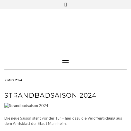
Skip
Toggle
to
header
content
Toggle Navigation
7. März 2024
STRANDBADSAISON 2024
Die neue Saison steht vor der Tür – hier dazu die Veröffentlichung aus
dem Amtsblatt der Stadt Mannheim.