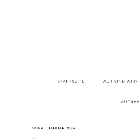
Skip
to
content
STARTSEITE
WER SIND WIR?
AUFNA
MONAT:
JANUAR 2024