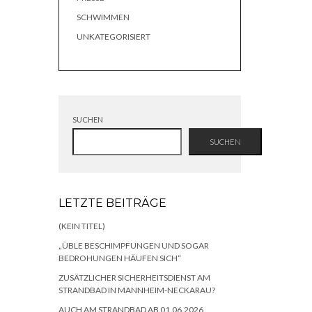
SCHWIMMEN
UNKATEGORISIERT
SUCHEN
SUCHEN
LETZTE BEITRÄGE
(KEIN TITEL)
„ÜBLE BESCHIMPFUNGEN UND SOGAR
BEDROHUNGEN HÄUFEN SICH“
ZUSÄTZLICHER SICHERHEITSDIENST AM
STRANDBAD IN MANNHEIM-NECKARAU?
AUCH AM STRANDBAD AB 01.06.2026