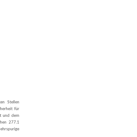
en Stellen
herheit für
st und dem
chen 277.1
ehrspurige