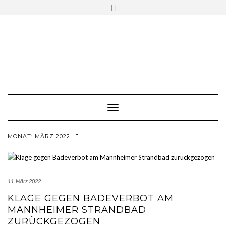
Skip
Toggle
to
header
content
Toggle Navigation
MONAT:
MÄRZ 2022
11. März 2022
KLAGE GEGEN BADEVERBOT AM
MANNHEIMER STRANDBAD
ZURÜCKGEZOGEN