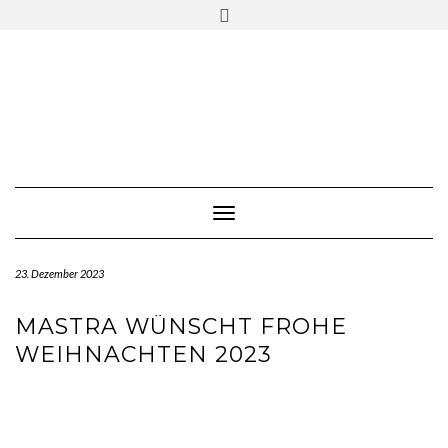
Skip
Toggle
to
header
content
Toggle Navigation
23. Dezember 2023
MASTRA WÜNSCHT FROHE
WEIHNACHTEN 2023