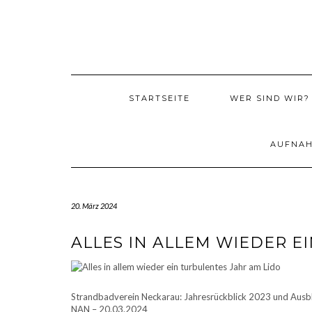
Skip
to
content
STARTSEITE
WER SIND WIR?
AUFNA
20. März 2024
ALLES IN ALLEM WIEDER E
Strandbadverein Neckarau: Jahresrückblick 2023 und Ausbl
NAN – 20.03.2024