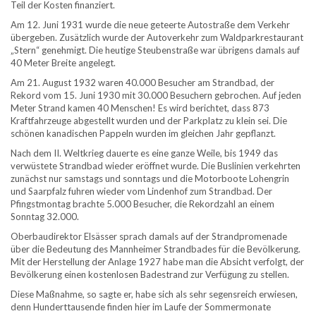
Teil der Kosten finanziert.
Am 12. Juni 1931 wurde die neue geteerte Autostraße dem Verkehr
übergeben. Zusätzlich wurde der Autoverkehr zum Waldparkrestaurant
„Stern“ genehmigt. Die heutige Steubenstraße war übrigens damals auf
40 Meter Breite angelegt.
Am 21. August 1932 waren 40.000 Besucher am Strandbad, der
Rekord vom 15. Juni 1930 mit 30.000 Besuchern gebrochen. Auf jeden
Meter Strand kamen 40 Menschen! Es wird berichtet, dass 873
Kraftfahrzeuge abgestellt wurden und der Parkplatz zu klein sei. Die
schönen kanadischen Pappeln wurden im gleichen Jahr gepflanzt.
Nach dem II. Weltkrieg dauerte es eine ganze Weile, bis 1949 das
verwüstete Strandbad wieder eröffnet wurde. Die Buslinien verkehrten
zunächst nur samstags und sonntags und die Motorboote Lohengrin
und Saarpfalz fuhren wieder vom Lindenhof zum Strandbad. Der
Pfingstmontag brachte 5.000 Besucher, die Rekordzahl an einem
Sonntag 32.000.
Oberbaudirektor Elsässer sprach damals auf der Strandpromenade
über die Bedeutung des Mannheimer Strandbades für die Bevölkerung.
Mit der Herstellung der Anlage 1927 habe man die Absicht verfolgt, der
Bevölkerung einen kostenlosen Badestrand zur Verfügung zu stellen.
Diese Maßnahme, so sagte er, habe sich als sehr segensreich erwiesen,
denn Hunderttausende finden hier im Laufe der Sommermonate