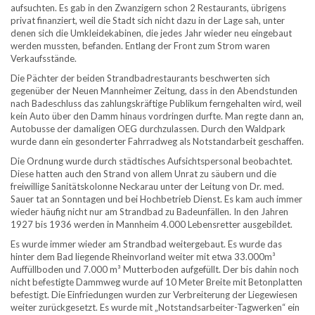
aufsuchten. Es gab in den Zwanzigern schon 2 Restaurants, übrigens
privat finanziert, weil die Stadt sich nicht dazu in der Lage sah, unter
denen sich die Umkleidekabinen, die jedes Jahr wieder neu eingebaut
werden mussten, befanden. Entlang der Front zum Strom waren
Verkaufsstände.
Die Pächter der beiden Strandbadrestaurants beschwerten sich
gegenüber der Neuen Mannheimer Zeitung, dass in den Abendstunden
nach Badeschluss das zahlungskräftige Publikum ferngehalten wird, weil
kein Auto über den Damm hinaus vordringen durfte. Man regte dann an,
Autobusse der damaligen OEG durchzulassen. Durch den Waldpark
wurde dann ein gesonderter Fahrradweg als Notstandarbeit geschaffen.
Die Ordnung wurde durch städtisches Aufsichtspersonal beobachtet.
Diese hatten auch den Strand von allem Unrat zu säubern und die
freiwillige Sanitätskolonne Neckarau unter der Leitung von Dr. med.
Sauer tat an Sonntagen und bei Hochbetrieb Dienst. Es kam auch immer
wieder häufig nicht nur am Strandbad zu Badeunfällen. In den Jahren
1927 bis 1936 werden in Mannheim 4.000 Lebensretter ausgebildet.
Es wurde immer wieder am Strandbad weitergebaut. Es wurde das
hinter dem Bad liegende Rheinvorland weiter mit etwa 33.000m³
Auffüllboden und 7.000 m³ Mutterboden aufgefüllt. Der bis dahin noch
nicht befestigte Dammweg wurde auf 10 Meter Breite mit Betonplatten
befestigt. Die Einfriedungen wurden zur Verbreiterung der Liegewiesen
weiter zurückgesetzt. Es wurde mit „Notstandsarbeiter-Tagwerken“ ein