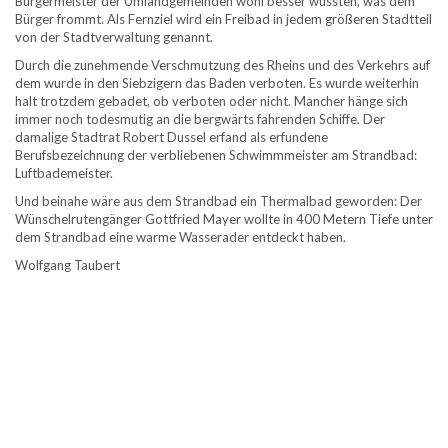
Bürgermeister der Umlandgemeinden wohl besser wüssten, was dem
Bürger frommt. Als Fernziel wird ein Freibad in jedem größeren Stadtteil
von der Stadtverwaltung genannt.
Durch die zunehmende Verschmutzung des Rheins und des Verkehrs auf
dem wurde in den Siebzigern das Baden verboten. Es wurde weiterhin
halt trotzdem gebadet, ob verboten oder nicht. Mancher hänge sich
immer noch todesmutig an die bergwärts fahrenden Schiffe. Der
damalige Stadtrat Robert Dussel erfand als erfundene
Berufsbezeichnung der verbliebenen Schwimmmeister am Strandbad:
Luftbademeister.
Und beinahe wäre aus dem Strandbad ein Thermalbad geworden: Der
Wünschelrutengänger Gottfried Mayer wollte in 400 Metern Tiefe unter
dem Strandbad eine warme Wasserader entdeckt haben.
Wolfgang Taubert