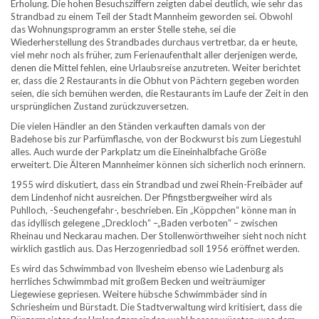
Erholung. Die hohen Besuchsziffern zeigten dabei deutlich, wie sehr das
Strandbad zu einem Teil der Stadt Mannheim geworden sei. Obwohl
das Wohnungsprogramm an erster Stelle stehe, sei die
Wiederherstellung des Strandbades durchaus vertretbar, da er heute,
viel mehr noch als früher, zum Ferienaufenthalt aller derjenigen werde,
denen die Mittel fehlen, eine Urlaubsreise anzutreten. Weiter berichtet
er, dass die 2 Restaurants in die Obhut von Pächtern gegeben worden
seien, die sich bemühen werden, die Restaurants im Laufe der Zeit in den
ursprünglichen Zustand zurückzuversetzen.
Die vielen Händler an den Ständen verkauften damals von der
Badehose bis zur Parfümflasche, von der Bockwurst bis zum Liegestuhl
alles. Auch wurde der Parkplatz um die Eineinhalbfache Größe
erweitert. Die Älteren Mannheimer können sich sicherlich noch erinnern.
1955 wird diskutiert, dass ein Strandbad und zwei Rhein-Freibäder auf
dem Lindenhof nicht ausreichen. Der Pfingstbergweiher wird als
Puhlloch, -Seuchengefahr-, beschrieben. Ein „Köppchen“ könne man in
das idyllisch gelegene „Dreckloch“ –„Baden verboten“ – zwischen
Rheinau und Neckarau machen. Der Stollenwörthweiher sieht noch nicht
wirklich gastlich aus. Das Herzogenriedbad soll 1956 eröffnet werden.
Es wird das Schwimmbad von Ilvesheim ebenso wie Ladenburg als
herrliches Schwimmbad mit großem Becken und weiträumiger
Liegewiese gepriesen. Weitere hübsche Schwimmbäder sind in
Schriesheim und Bürstadt. Die Stadtverwaltung wird kritisiert, dass die