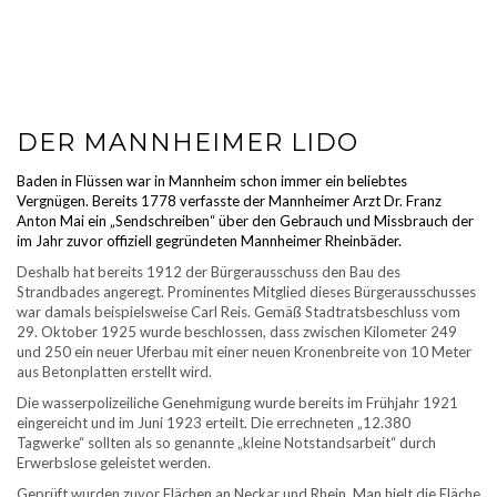
DER MANNHEIMER LIDO
Baden in Flüssen war in Mannheim schon immer ein beliebtes
Vergnügen. Bereits 1778 verfasste der Mannheimer Arzt Dr. Franz
Anton Mai ein „Sendschreiben“ über den Gebrauch und Missbrauch der
im Jahr zuvor offiziell gegründeten Mannheimer Rheinbäder.
Deshalb hat bereits 1912 der Bürgerausschuss den Bau des
Strandbades angeregt. Prominentes Mitglied dieses Bürgerausschusses
war damals beispielsweise Carl Reis. Gemäß Stadtratsbeschluss vom
29. Oktober 1925 wurde beschlossen, dass zwischen Kilometer 249
und 250 ein neuer Uferbau mit einer neuen Kronenbreite von 10 Meter
aus Betonplatten erstellt wird.
Die wasserpolizeiliche Genehmigung wurde bereits im Frühjahr 1921
eingereicht und im Juni 1923 erteilt. Die errechneten „12.380
Tagwerke“ sollten als so genannte „kleine Notstandsarbeit“ durch
Erwerbslose geleistet werden.
Geprüft wurden zuvor Flächen an Neckar und Rhein. Man hielt die Fläche