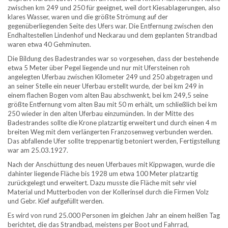
zwischen km 249 und 250 für geeignet, weil dort Kiesablagerungen, also
klares Wasser, waren und die größte Strömung auf der
gegenüberliegenden Seite des Ufers war. Die Entfernung zwischen den
Endhaltestellen Lindenhof und Neckarau und dem geplanten Strandbad
waren etwa 40 Gehminuten.
Die Bildung des Badestrandes war so vorgesehen, dass der bestehende
etwa 5 Meter über Pegel liegende und nur mit Ufersteinen roh
angelegten Uferbau zwischen Kilometer 249 und 250 abgetragen und
an seiner Stelle ein neuer Uferbau erstellt wurde, der bei km 249 in
einem flachen Bogen vom alten Bau abschwenkt, bei km 249,5 seine
größte Entfernung vom alten Bau mit 50 m erhält, um schließlich bei km
250 wieder in den alten Uferbau einzumünden. In der Mitte des
Badestrandes sollte die Krone platzartig erweitert und durch einen 4 m
breiten Weg mit dem verlängerten Franzosenweg verbunden werden.
Das abfallende Ufer sollte treppenartig betoniert werden, Fertigstellung
war am 25.03.1927.
Nach der Anschüttung des neuen Uferbaues mit Kippwagen, wurde die
dahinter liegende Fläche bis 1928 um etwa 100 Meter platzartig
zurückgelegt und erweitert. Dazu musste die Fläche mit sehr viel
Material und Mutterboden von der Kollerinsel durch die Firmen Volz
und Gebr. Kief aufgefüllt werden.
Es wird von rund 25.000 Personen im gleichen Jahr an einem heißen Tag
berichtet, die das Strandbad, meistens per Boot und Fahrrad,