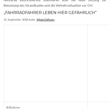
Neckarau Bezirksbeiräte diskutieren über die neue Satzung zur
Benutzung des Strandbades und die Verkehrssituation vor Ort
„FAHRRADFAHRER LEBEN HIER GEFÄHRLICH“
21. September 2018
Autor:
Sylvia Osthues
©
Blüthner