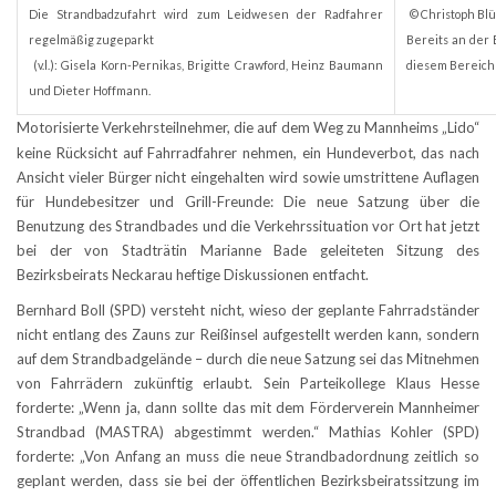
Die Strandbadzufahrt wird
zum Leidwesen der Radfahrer
© Christoph Bl
regelmäßig zugeparkt
Bereits an der 
(v.l.): Gisela Korn-Pernikas, Brigitte Crawford, Heinz Baumann
diesem Bereich 
und Dieter Hoffmann.
Motorisierte Verkehrsteilnehmer, die auf dem Weg zu Mannheims „Lido“
keine Rücksicht auf Fahrradfahrer nehmen, ein Hundeverbot, das nach
Ansicht vieler Bürger nicht eingehalten wird sowie umstrittene Auflagen
für Hundebesitzer und Grill-Freunde: Die neue Satzung über die
Benutzung des Strandbades und die Verkehrssituation vor Ort hat jetzt
bei der von Stadträtin Marianne Bade geleiteten Sitzung des
Bezirksbeirats Neckarau heftige Diskussionen entfacht.
Bernhard Boll (SPD) versteht nicht, wieso der geplante Fahrradständer
nicht entlang des Zauns zur Reißinsel aufgestellt werden kann, sondern
auf dem Strandbadgelände – durch die neue Satzung sei das Mitnehmen
von Fahrrädern zukünftig erlaubt. Sein Parteikollege Klaus Hesse
forderte: „Wenn ja, dann sollte das mit dem Förderverein Mannheimer
Strandbad (MASTRA) abgestimmt werden.“ Mathias Kohler (SPD)
forderte: „Von Anfang an muss die neue Strandbadordnung zeitlich so
geplant werden, dass sie bei der öffentlichen Bezirksbeiratssitzung im