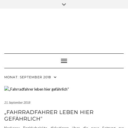
Skip
Toggle
to
header
content
Toggle Navigation
MONAT:
SEPTEMBER 2018
21. September 2018
„FAHRRADFAHRER LEBEN HIER
GEFÄHRLICH“