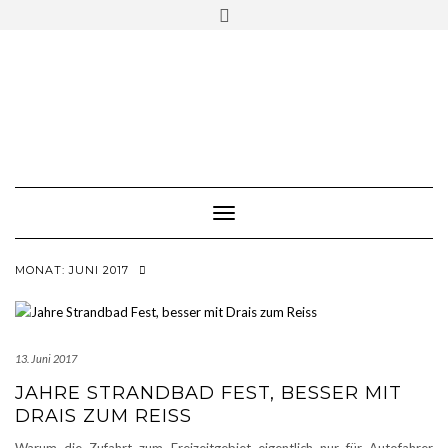
Skip
Toggle
to
header
content
Toggle Navigation
MONAT:
JUNI 2017
13. Juni 2017
JAHRE STRANDBAD FEST, BESSER MIT
DRAIS ZUM REISS