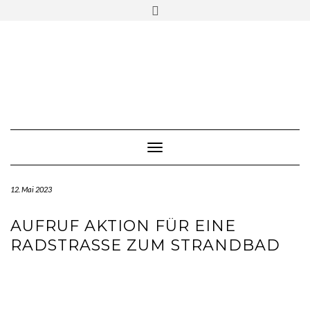
Skip
Toggle
to
header
content
Toggle Navigation
12. Mai 2023
AUFRUF AKTION FÜR EINE
RADSTRASSE ZUM STRANDBAD