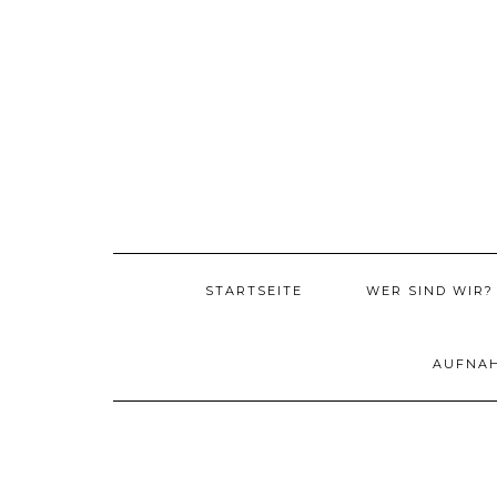
Skip
to
content
STARTSEITE
WER SIND WIR?
AUFNA