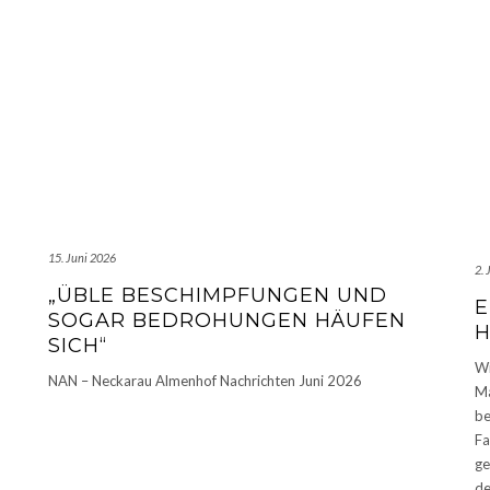
15. Juni 2026
2. 
„ÜBLE BESCHIMPFUNGEN UND
E
SOGAR BEDROHUNGEN HÄUFEN
SICH“
W
NAN – Neckarau Almenhof Nachrichten Juni 2026
Ma
be
Fa
ge
de