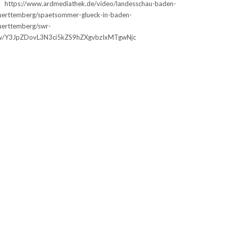
 https://www.ardmediathek.de/video/landesschau-baden-
erttemberg/spaetsommer-glueck-in-baden-
erttemberg/swr-
w/Y3JpZDovL3N3ci5kZS9hZXgvbzIxMTgwNjc