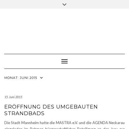
Skip
Toggle
to
header
content
Toggle Navigation
MONAT:
JUNI 2015
15. Juni 2015
ERÖFFNUNG DES UMGEBAUTEN
STRANDBADS
Die Stadt Mannheim hatte die MASTRA e.V. und die AGENDA Neckarau