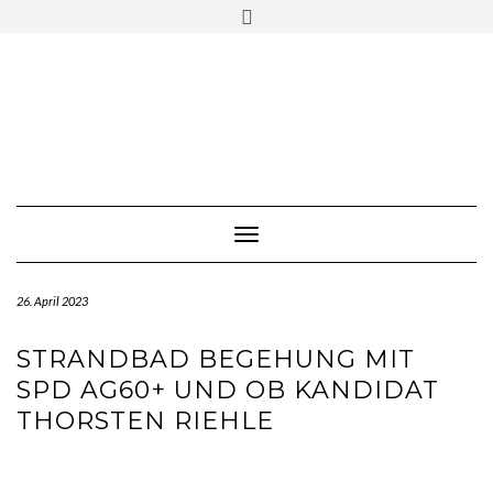
Skip
Toggle
to
header
content
Toggle Navigation
26. April 2023
STRANDBAD BEGEHUNG MIT
SPD AG60+ UND OB KANDIDAT
THORSTEN RIEHLE