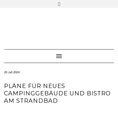
Skip
Toggle
to
header
content
Toggle Navigation
20. Juli 2024
PLÄNE FÜR NEUES
CAMPINGGEBÄUDE UND BISTRO
AM STRANDBAD