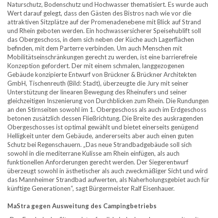
Naturschutz, Bodenschutz und Hochwasser thematisiert. Es wurde auch
Wert darauf gelegt, dass den Gästen des Bistros nach wie vor die
attraktiven Sitzplätze auf der Promenadenebene mit Blick auf Strand
und Rhein geboten werden. Ein hochwassersicherer Speisehublift soll
das Obergeschoss, in dem sich neben der Küche auch Lagerflächen
befinden, mit dem Parterre verbinden. Um auch Menschen mit
Mobilitätseinschränkungen gerecht zu werden, ist eine barrierefreie
Konzeption gefordert. Der mit einem schmalen, langgezogenen
Gebäude konzipierte Entwurf von Brückner & Brückner Architekten
GmbH, Tischenreuth (Bild: Stadt), überzeugte die Jury mit seiner
Unterstützung der linearen Bewegung des Rheinufers und seiner
gleichzeitigen Inszenierung von Durchblicken zum Rhein. Die Rundungen
an den Stirnseiten sowohl im 1. Obergeschoss als auch im Erdgeschoss
betonen zusätzlich dessen Fließrichtung. Die Breite des auskragenden
Obergeschosses ist optimal gewählt und bietet einerseits genügend
Helligkeit unter dem Gebäude, andererseits aber auch einen guten
Schutz bei Regenschauern. „Das neue Strandbadgebäude soll sich
sowohl in die mediterrane Kulisse am Rhein einfügen, als auch
funktionellen Anforderungen gerecht werden. Der Siegerentwurf
überzeugt sowohl in ästhetischer als auch zweckmäßiger Sicht und wird
das Mannheimer Strandbad aufwerten, als Naherholungsgebiet auch für
künftige Generationen“, sagt Bürgermeister Ralf Eisenhauer.
MaStra gegen Ausweitung des Campingbetriebs