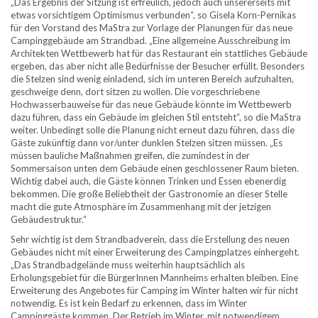
„Das Ergebnis der Sitzung ist erfreulich, jedoch auch unsererseits mit
etwas vorsichtigem Optimismus verbunden“, so Gisela Korn-Pernikas
für den Vorstand des MaStra zur Vorlage der Planungen für das neue
Campinggebäude am Strandbad. „Eine allgemeine Ausschreibung im
Architekten Wettbewerb hat für das Restaurant ein stattliches Gebäude
ergeben, das aber nicht alle Bedürfnisse der Besucher erfüllt. Besonders
die Stelzen sind wenig einladend, sich im unteren Bereich aufzuhalten,
geschweige denn, dort sitzen zu wollen. Die vorgeschriebene
Hochwasserbauweise für das neue Gebäude könnte im Wettbewerb
dazu führen, dass ein Gebäude im gleichen Stil entsteht“, so die MaStra
weiter. Unbedingt solle die Planung nicht erneut dazu führen, dass die
Gäste zukünftig dann vor/unter dunklen Stelzen sitzen müssen. „Es
müssen bauliche Maßnahmen greifen, die zumindest in der
Sommersaison unten dem Gebäude einen geschlossener Raum bieten.
Wichtig dabei auch, die Gäste können Trinken und Essen ebenerdig
bekommen. Die große Beliebtheit der Gastronomie an dieser Stelle
macht die gute Atmosphäre im Zusammenhang mit der jetzigen
Gebäudestruktur.“
Sehr wichtig ist dem Strandbadverein, dass die Erstellung des neuen
Gebäudes nicht mit einer Erweiterung des Campingplatzes einhergeht.
„Das Strandbadgelände muss weiterhin hauptsächlich als
Erholungsgebiet für die BürgerInnen Mannheims erhalten bleiben. Eine
Erweiterung des Angebotes für Camping im Winter halten wir für nicht
notwendig. Es ist kein Bedarf zu erkennen, dass im Winter
Campinggäste kommen. Der Betrieb im Winter, mit notwendigem