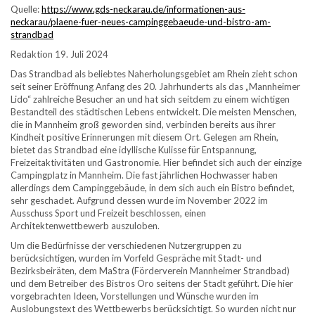
Quelle:
https://www.gds-neckarau.de/informationen-aus-
neckarau/plaene-fuer-neues-campinggebaeude-und-bistro-am-
strandbad
Redaktion 19. Juli 2024
Das Strandbad als beliebtes Naherholungsgebiet am Rhein zieht schon
seit seiner Eröffnung Anfang des 20. Jahrhunderts als das „Mannheimer
Lido“ zahlreiche Besucher an und hat sich seitdem zu einem wichtigen
Bestandteil des städtischen Lebens entwickelt. Die meisten Menschen,
die in Mannheim groß geworden sind, verbinden bereits aus ihrer
Kindheit positive Erinnerungen mit diesem Ort. Gelegen am Rhein,
bietet das Strandbad eine idyllische Kulisse für Entspannung,
Freizeitaktivitäten und Gastronomie. Hier befindet sich auch der einzige
Campingplatz in Mannheim. Die fast jährlichen Hochwasser haben
allerdings dem Campinggebäude, in dem sich auch ein Bistro befindet,
sehr geschadet. Aufgrund dessen wurde im November 2022 im
Ausschuss Sport und Freizeit beschlossen, einen
Architektenwettbewerb auszuloben.
Um die Bedürfnisse der verschiedenen Nutzergruppen zu
berücksichtigen, wurden im Vorfeld Gespräche mit Stadt- und
Bezirksbeiräten, dem MaStra (Förderverein Mannheimer Strandbad)
und dem Betreiber des Bistros Oro seitens der Stadt geführt. Die hier
vorgebrachten Ideen, Vorstellungen und Wünsche wurden im
Auslobungstext des Wettbewerbs berücksichtigt. So wurden nicht nur