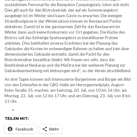
zusätzlichem Personal für die Rezeption Campingplatz, lohnt sich nicht.
Dies gilt auch für den Bistrobetrieb, der auf ein Sommerangebot
ausgelegt ist; im Winter sind kaum Gäste zu erwarten. Die wenigen
Strandbadgäste in der Wintersaison können im Restaurant Purino
einkehren. Damit ist in der gästearmen Zeit für das Restaurant im
Winter dann auch keine Konkurrenz vor Ort gegeben. Die Küche des
Bistros soll das bisherige Speiseangebot zu bezahlbaren Preisen
anbieten. Dies beinhaltet unseres Erachtens bei der Planung des
Gebäudes die Kosten im notwendigen Rahmen zu halten und kein über
dimensioniertes Gebäude entsteht, damit die Pacht für den
Bistrobetreiber bezahlbar bleibt. Wir freuen uns sehr, dass der
Bezirksbeirat Neckarau und die MaStra bei der weiteren Planung zur
Gebäudeentwicklung mit einbezogen wird“, so der Verein abschließend.
An drei Tagen können sich interessierte Bürgerinnen und Bürger ein Bild
von den Entwürfen in der GBG-Halle am Herzogenriedplatz, August-
Kuhn-Straße 35, machen: am Samstag, 20. Juli, von 10 bis 16 Uhr, am
Montag, 22. Juli, von 12 bis 17 Uhr, und am Dienstag, 23. Juli, von 8 bis
11 Uhr.
TEILEN MIT:
Facebook
Mehr