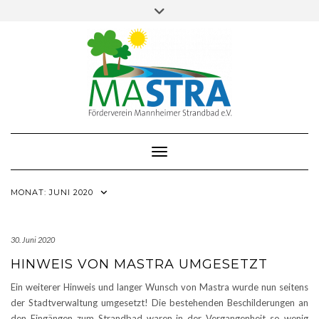
Skip
Toggle
to
header
content
Toggle Navigation
MONAT:
JUNI 2020
30. Juni 2020
HINWEIS VON MASTRA UMGESETZT
Ein weiterer Hinweis und langer Wunsch von Mastra wurde nun seitens
der Stadtverwaltung umgesetzt! Die bestehenden Beschilderungen an
den Eingängen zum Strandbad waren in der Vergangenheit so wenig