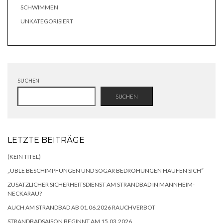
SCHWIMMEN
UNKATEGORISIERT
SUCHEN
SUCHEN
LETZTE BEITRÄGE
(KEIN TITEL)
„ÜBLE BESCHIMPFUNGEN UND SOGAR BEDROHUNGEN HÄUFEN SICH“
ZUSÄTZLICHER SICHERHEITSDIENST AM STRANDBAD IN MANNHEIM-
NECKARAU?
AUCH AM STRANDBAD AB 01.06.2026 RAUCHVERBOT
STRANDBADSAISON BEGINNT AM 15.03.2026