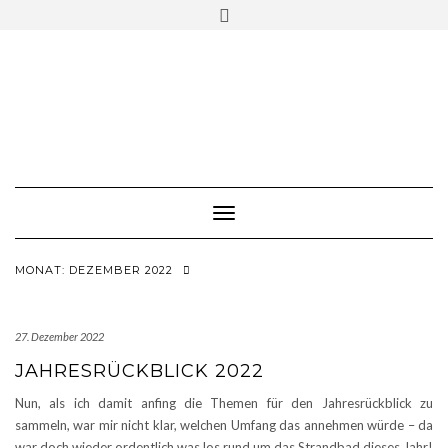
Skip
Toggle
to
header
content
Toggle Navigation
MONAT:
DEZEMBER 2022
27. Dezember 2022
JAHRESRÜCKBLICK 2022
Nun, als ich damit anfing die Themen für den Jahresrückblick zu
sammeln, war mir nicht klar, welchen Umfang das annehmen würde – da
war doch wieder ordentlich was los rund um das Strandbad dieses Jahr!