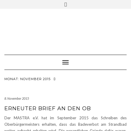
Skip
Toggle
to
header
content
Toggle Navigation
MONAT:
NOVEMBER 2015
8. November 2015
ERNEUTER BRIEF AN DEN OB
Der MASTRA e.V. hat im September 2015 das Schreiben des
Oberbürgermeisters erhalten, dass das Badeverbot am Strandbad
weiter aufrecht erhalten wird. Die wesentlichen Gründe dafür waren,