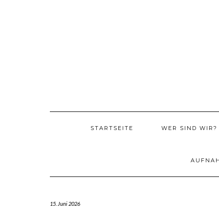
Skip
to
content
STARTSEITE
WER SIND WIR?
AUFNA
15. Juni 2026