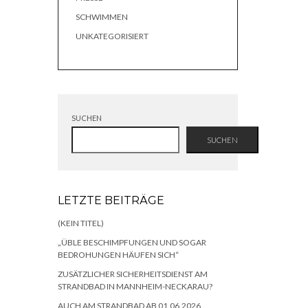
SCHWIMMEN
UNKATEGORISIERT
SUCHEN
SUCHEN
LETZTE BEITRÄGE
(KEIN TITEL)
„ÜBLE BESCHIMPFUNGEN UND SOGAR
BEDROHUNGEN HÄUFEN SICH“
ZUSÄTZLICHER SICHERHEITSDIENST AM
STRANDBAD IN MANNHEIM-NECKARAU?
AUCH AM STRANDBAD AB 01.06.2026