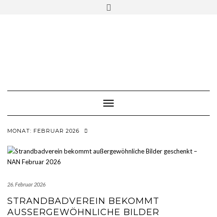
Skip
Toggle
to
header
content
Toggle Navigation
MONAT:
FEBRUAR 2026
26. Februar 2026
STRANDBADVEREIN BEKOMMT
AUSSERGEWÖHNLICHE BILDER G