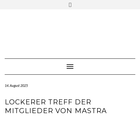
Skip
Toggle
to
header
content
Toggle Navigation
14. August 2025
LOCKERER TREFF DER
MITGLIEDER VON MASTRA