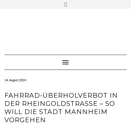
Skip
Toggle
to
header
content
Toggle Navigation
14. August 2024
FAHRRAD-ÜBERHOLVERBOT IN
DER RHEINGOLDSTRASSE – SO W
ILL DIE STADT MANNHEIM V
ORGEHEN