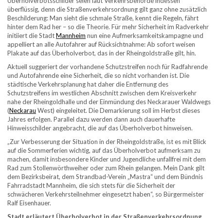
Überholverbotsschilder seien laut Verkehrsbehörde indessen
überflüssig, denn die Straßenverkehrsordnung gilt ganz ohne zusätzlich
Beschilderung: Man sieht die schmale Straße, kennt die Regeln, fährt
hinter dem Rad her – so die Theorie. Für mehr Sicherheit im Radverkehr
initiiert die Stadt
Mannheim
nun eine Aufmerksamkeitskampagne und
appelliert an alle Autofahrer auf Rücksichtnahme: Ab sofort weisen
Plakate auf das Überholverbot, das in der Rheingoldstraße gilt, hin.
Aktuell suggeriert der vorhandene Schutzstreifen noch für Radfahrende
und Autofahrende eine Sicherheit, die so nicht vorhanden ist. Die
städtische Verkehrsplanung hat daher die Entfernung des
Schutzstreifens im westlichen Abschnitt zwischen dem Kreisverkehr
nahe der Rheingoldhalle und der Einmündung des Neckarauer Waldwegs
(
Neckarau
West) eingeleitet. Die Demarkierung soll im Herbst dieses
Jahres erfolgen. Parallel dazu werden dann auch dauerhafte
Hinweisschilder angebracht, die auf das Überholverbot hinweisen.
„Zur Verbesserung der Situation in der Rheingoldstraße, ist es mit Blick
auf die Sommerferien wichtig, auf das Überholverbot aufmerksam zu
machen, damit insbesondere Kinder und Jugendliche unfallfrei mit dem
Rad zum Stollenwörthweiher oder zum Rhein gelangen. Mein Dank gilt
dem Bezirksbeirat, dem Strandbad-Verein „Mastra“ und dem Bündnis
Fahrradstadt Mannheim, die sich stets für die Sicherheit der
schwächeren Verkehrsteilnehmer eingesetzt haben“, so Bürgermeister
Ralf Eisenhauer.
Stadt erläutert Überholverbot in der Straßenverkehrsordnung