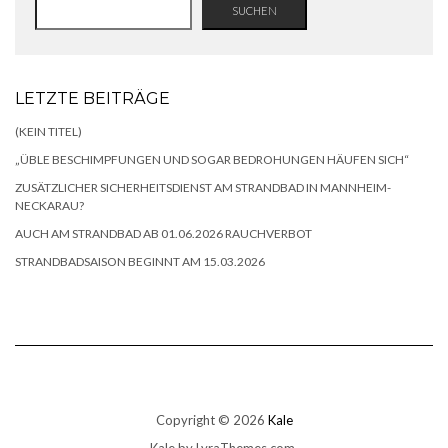
SUCHEN
LETZTE BEITRÄGE
(KEIN TITEL)
„ÜBLE BESCHIMPFUNGEN UND SOGAR BEDROHUNGEN HÄUFEN SICH“
ZUSÄTZLICHER SICHERHEITSDIENST AM STRANDBAD IN MANNHEIM-
NECKARAU?
AUCH AM STRANDBAD AB 01.06.2026 RAUCHVERBOT
STRANDBADSAISON BEGINNT AM 15.03.2026
Copyright © 2026
Kale
Kale
by LyraThemes.com.