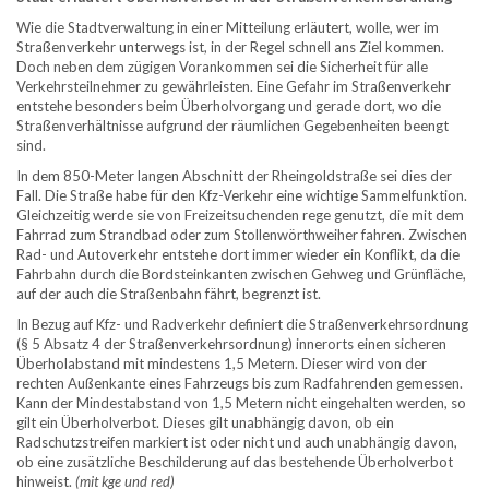
Wie die Stadtverwaltung in einer Mitteilung erläutert, wolle, wer im
Straßenverkehr unterwegs ist, in der Regel schnell ans Ziel kommen.
Doch neben dem zügigen Vorankommen sei die Sicherheit für alle
Verkehrsteilnehmer zu gewährleisten. Eine Gefahr im Straßenverkehr
entstehe besonders beim Überholvorgang und gerade dort, wo die
Straßenverhältnisse aufgrund der räumlichen Gegebenheiten beengt
sind.
In dem 850-Meter langen Abschnitt der Rheingoldstraße sei dies der
Fall. Die Straße habe für den Kfz-Verkehr eine wichtige Sammelfunktion.
Gleichzeitig werde sie von Freizeitsuchenden rege genutzt, die mit dem
Fahrrad zum Strandbad oder zum Stollenwörthweiher fahren. Zwischen
Rad- und Autoverkehr entstehe dort immer wieder ein Konflikt, da die
Fahrbahn durch die Bordsteinkanten zwischen Gehweg und Grünfläche,
auf der auch die Straßenbahn fährt, begrenzt ist.
In Bezug auf Kfz- und Radverkehr definiert die Straßenverkehrsordnung
(§ 5 Absatz 4 der Straßenverkehrsordnung) innerorts einen sicheren
Überholabstand mit mindestens 1,5 Metern. Dieser wird von der
rechten Außenkante eines Fahrzeugs bis zum Radfahrenden gemessen.
Kann der Mindestabstand von 1,5 Metern nicht eingehalten werden, so
gilt ein Überholverbot. Dieses gilt unabhängig davon, ob ein
Radschutzstreifen markiert ist oder nicht und auch unabhängig davon,
ob eine zusätzliche Beschilderung auf das bestehende Überholverbot
hinweist.
(mit kge und red)