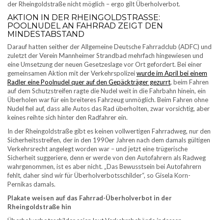
der Rheingoldstraße nicht möglich – ergo gilt Überholverbot.
AKTION IN DER RHEINGOLDSTRASSE: P
OOLNUDEL AN FAHRRAD ZEIGT DEN M
INDESTABSTAND
Darauf hatten seither der Allgemeine Deutsche Fahrradclub (ADFC) und
zuletzt der Verein Mannheimer Strandbad mehrfach hingewiesen und
eine Umsetzung der neuen Gesetzeslage vor Ort gefordert. Bei einer
gemeinsamen Aktion mit der Verkehrspolizei
wurde im April bei einem
Radler eine Poolnudel quer auf den Gepäckträger gezurrt
, beim Fahren
auf dem Schutzstreifen ragte die Nudel weit in die Fahrbahn hinein, ein
Überholen war für ein breiteres Fahrzeug unmöglich. Beim Fahren ohne
Nudel fiel auf, dass alle Autos das Rad überholten, zwar vorsichtig, aber
keines reihte sich hinter den Radfahrer ein.
In der Rheingoldstraße gibt es keinen vollwertigen Fahrradweg, nur den
Sicherheitsstreifen, der in den 1990er Jahren nach dem damals gültigen
Verkehrsrecht angelegt worden war – und jetzt eine trügerische
Sicherheit suggeriere, denn er werde von den Autofahrern als Radweg
wahrgenommen, ist es aber nicht. „Das Bewusstsein bei Autofahrern
fehlt, daher sind wir für Überholverbotsschilder“, so Gisela Korn-
Pernikas damals.
Plakate weisen auf das Fahrrad-Überholverbot in der
Rheingoldstraße hin