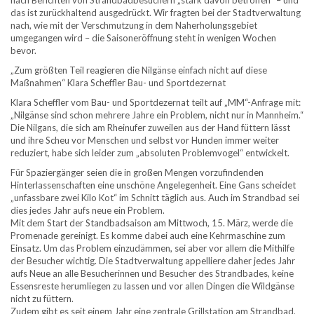
das ist zurückhaltend ausgedrückt. Wir fragten bei der Stadtverwaltung
nach, wie mit der Verschmutzung in dem Naherholungsgebiet
umgegangen wird – die Saisoneröffnung steht in wenigen Wochen
bevor.
„Zum größten Teil reagieren die Nilgänse einfach nicht auf diese
Maßnahmen“ Klara Scheffler Bau- und Sportdezernat
Klara Scheffler vom Bau- und Sportdezernat teilt auf „MM“-Anfrage mit:
„Nilgänse sind schon mehrere Jahre ein Problem, nicht nur in Mannheim.“
Die Nilgans, die sich am Rheinufer zuweilen aus der Hand füttern lässt
und ihre Scheu vor Menschen und selbst vor Hunden immer weiter
reduziert, habe sich leider zum „absoluten Problemvogel“ entwickelt.
Für Spaziergänger seien die in großen Mengen vorzufindenden
Hinterlassenschaften eine unschöne Angelegenheit. Eine Gans scheidet
„unfassbare zwei Kilo Kot“ im Schnitt täglich aus. Auch im Strandbad sei
dies jedes Jahr aufs neue ein Problem.
Mit dem Start der Standbadsaison am Mittwoch, 15. März, werde die
Promenade gereinigt. Es komme dabei auch eine Kehrmaschine zum
Einsatz. Um das Problem einzudämmen, sei aber vor allem die Mithilfe
der Besucher wichtig. Die Stadtverwaltung appelliere daher jedes Jahr
aufs Neue an alle Besucherinnen und Besucher des Strandbades, keine
Essensreste herumliegen zu lassen und vor allen Dingen die Wildgänse
nicht zu füttern.
Zudem gibt es seit einem Jahr eine zentrale Grillstation am Strandbad,