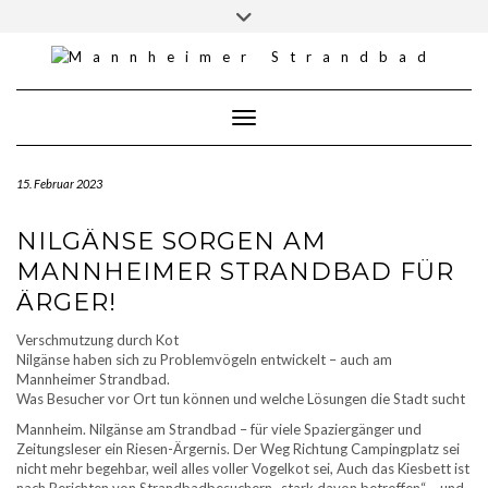
Skip
Toggle
to
header
content
Toggle Navigation
15. Februar 2023
NILGÄNSE SORGEN AM
MANNHEIMER STRANDBAD FÜR
ÄRGER!
Verschmutzung durch Kot
Nilgänse haben sich zu Problemvögeln entwickelt – auch am
Mannheimer Strandbad.
Was Besucher vor Ort tun können und welche Lösungen die Stadt sucht
Mannheim. Nilgänse am Strandbad – für viele Spaziergänger und
Zeitungsleser ein Riesen-Ärgernis. Der Weg Richtung Campingplatz sei
nicht mehr begehbar, weil alles voller Vogelkot sei, Auch das Kiesbett ist
nach Berichten von Strandbadbesuchern „stark davon betroffen“ – und