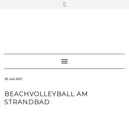
Skip
Toggle
to
header
content
Toggle Navigation
30. Juni 2022
BEACHVOLLEYBALL AM
STRANDBAD