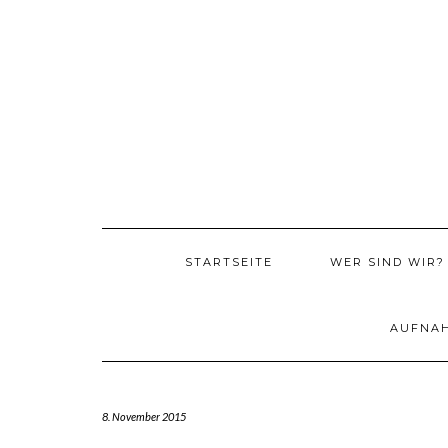
Skip
to
content
STARTSEITE
WER SIND WIR?
AUFNA
8. November 2015