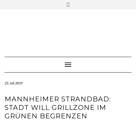
Skip
Toggle
to
header
content
Toggle Navigation
23. Juli 2019
MANNHEIMER STRANDBAD:
STADT WILL GRILLZONE IM
GRÜNEN BEGRENZEN