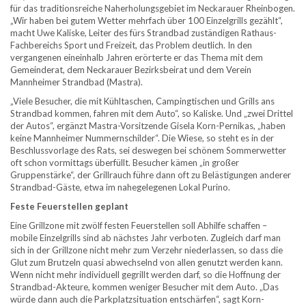
für das traditionsreiche Naherholungsgebiet im Neckarauer Rheinbogen.
„Wir haben bei gutem Wetter mehrfach über 100 Einzelgrills gezählt“,
macht Uwe Kaliske, Leiter des fürs Strandbad zuständigen Rathaus-
Fachbereichs Sport und Freizeit, das Problem deutlich. In den
vergangenen eineinhalb Jahren erörterte er das Thema mit dem
Gemeinderat, dem Neckarauer Bezirksbeirat und dem Verein
Mannheimer Strandbad (Mastra).
„Viele Besucher, die mit Kühltaschen, Campingtischen und Grills ans
Strandbad kommen, fahren mit dem Auto“, so Kaliske. Und „zwei Drittel
der Autos“, ergänzt Mastra-Vorsitzende Gisela Korn-Pernikas, „haben
keine Mannheimer Nummernschilder“. Die Wiese, so steht es in der
Beschlussvorlage des Rats, sei deswegen bei schönem Sommerwetter
oft schon vormittags überfüllt. Besucher kämen „in großer
Gruppenstärke“, der Grillrauch führe dann oft zu Belästigungen anderer
Strandbad-Gäste, etwa im nahegelegenen Lokal Purino.
Feste Feuerstellen geplant
Eine Grillzone mit zwölf festen Feuerstellen soll Abhilfe schaffen –
mobile Einzelgrills sind ab nächstes Jahr verboten. Zugleich darf man
sich in der Grillzone nicht mehr zum Verzehr niederlassen, so dass die
Glut zum Brutzeln quasi abwechselnd von allen genutzt werden kann.
Wenn nicht mehr individuell gegrillt werden darf, so die Hoffnung der
Strandbad-Akteure, kommen weniger Besucher mit dem Auto. „Das
würde dann auch die Parkplatzsituation entschärfen“, sagt Korn-