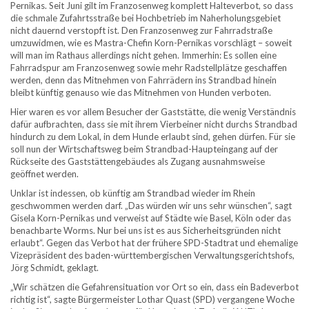
Pernikas. Seit Juni gilt im Franzosenweg komplett Halteverbot, so dass
die schmale Zufahrtsstraße bei Hochbetrieb im Naherholungsgebiet
nicht dauernd verstopft ist. Den Franzosenweg zur Fahrradstraße
umzuwidmen, wie es Mastra-Chefin Korn-Pernikas vorschlägt – soweit
will man im Rathaus allerdings nicht gehen. Immerhin: Es sollen eine
Fahrradspur am Franzosenweg sowie mehr Radstellplätze geschaffen
werden, denn das Mitnehmen von Fahrrädern ins Strandbad hinein
bleibt künftig genauso wie das Mitnehmen von Hunden verboten.
Hier waren es vor allem Besucher der Gaststätte, die wenig Verständnis
dafür aufbrachten, dass sie mit ihrem Vierbeiner nicht durchs Strandbad
hindurch zu dem Lokal, in dem Hunde erlaubt sind, gehen dürfen. Für sie
soll nun der Wirtschaftsweg beim Strandbad-Haupteingang auf der
Rückseite des Gaststättengebäudes als Zugang ausnahmsweise
geöffnet werden.
Unklar ist indessen, ob künftig am Strandbad wieder im Rhein
geschwommen werden darf. „Das würden wir uns sehr wünschen“, sagt
Gisela Korn-Pernikas und verweist auf Städte wie Basel, Köln oder das
benachbarte Worms. Nur bei uns ist es aus Sicherheitsgründen nicht
erlaubt“. Gegen das Verbot hat der frühere SPD-Stadtrat und ehemalige
Vizepräsident des baden-württembergischen Verwaltungsgerichtshofs,
Jörg Schmidt, geklagt.
„Wir schätzen die Gefahrensituation vor Ort so ein, dass ein Badeverbot
richtig ist“, sagte Bürgermeister Lothar Quast (SPD) vergangene Woche