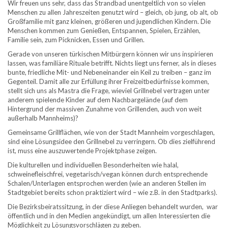
Wir freuen uns sehr, dass das Strandbad unentgeltlich von so vielen
Menschen zu allen Jahreszeiten genutzt wird – gleich, ob jung, ob alt, ob
Großfamilie mit ganz kleinen, größeren und jugendlichen Kindern. Die
Menschen kommen zum Genießen, Entspannen, Spielen, Erzählen,
Familie sein, zum Picknicken, Essen und Grillen.
Gerade von unseren türkischen Mitbürgern können wir uns inspirieren
lassen, was familiäre Rituale betrifft. Nichts liegt uns ferner, als in dieses
bunte, friedliche Mit- und Nebeneinander ein Keil zu treiben – ganz im
Gegenteil. Damit alle zur Erfüllung ihrer Freizeitbedürfnisse kommen,
stellt sich uns als Mastra die Frage, wieviel Grillnebel vertragen unter
anderem spielende Kinder auf dem Nachbargelände (auf dem
Hintergrund der massiven Zunahme von Grillenden, auch von weit
außerhalb Mannheims)?
Gemeinsame Grillflächen, wie von der Stadt Mannheim vorgeschlagen,
sind eine Lösungsidee den Grillnebel zu verringern. Ob dies zielführend
ist, muss eine auszuwertende Projektphase zeigen.
Die kulturellen und individuellen Besonderheiten wie halal,
schweinefleischfrei, vegetarisch/vegan können durch entsprechende
Schalen/Unterlagen entsprochen werden (wie an anderen Stellen im
Stadtgebiet bereits schon praktiziert wird – wie z.B. in den Stadtparks).
Die Bezirksbeiratssitzung, in der diese Anliegen behandelt wurden, war
öffentlich und in den Medien angekündigt, um allen Interessierten die
Möglichkeit zu Lösungsvorschlägen zu geben.