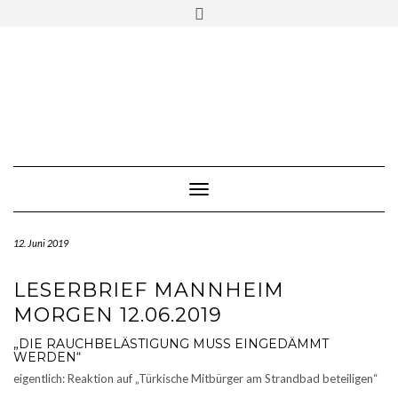
Skip
Toggle
to
header
content
Toggle Navigation
12. Juni 2019
LESERBRIEF MANNHEIM
MORGEN 12.06.2019
„DIE RAUCHBELÄSTIGUNG MUSS EINGEDÄMMT
WERDEN“
eigentlich: Reaktion auf „Türkische Mitbürger am Strandbad beteiligen“