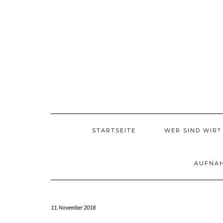
Skip
to
content
STARTSEITE
WER SIND WIR?
AUFNA
11. November 2018