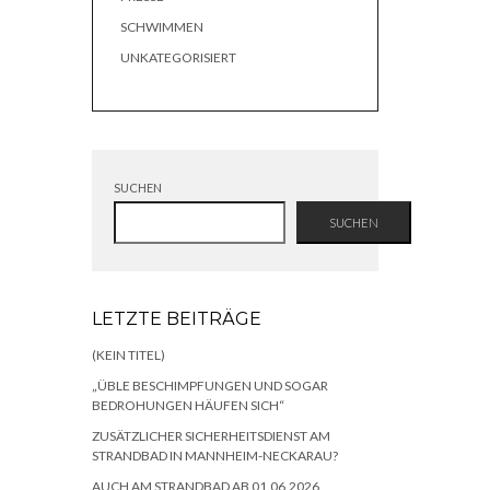
SCHWIMMEN
UNKATEGORISIERT
SUCHEN
SUCHEN
LETZTE BEITRÄGE
(KEIN TITEL)
„ÜBLE BESCHIMPFUNGEN UND SOGAR
BEDROHUNGEN HÄUFEN SICH“
ZUSÄTZLICHER SICHERHEITSDIENST AM
STRANDBAD IN MANNHEIM-NECKARAU?
AUCH AM STRANDBAD AB 01.06.2026