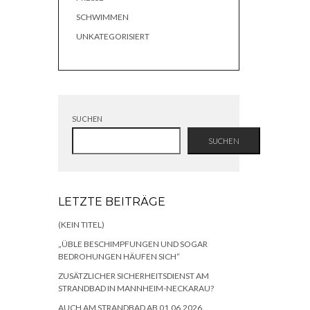
SCHWIMMEN
UNKATEGORISIERT
SUCHEN
SUCHEN
LETZTE BEITRÄGE
(KEIN TITEL)
„ÜBLE BESCHIMPFUNGEN UND SOGAR
BEDROHUNGEN HÄUFEN SICH“
ZUSÄTZLICHER SICHERHEITSDIENST AM
STRANDBAD IN MANNHEIM-NECKARAU?
AUCH AM STRANDBAD AB 01.06.2026