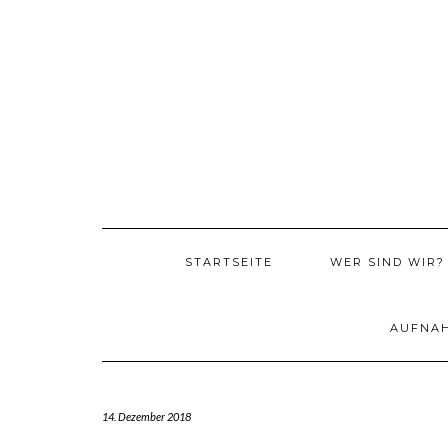
Skip
to
content
STARTSEITE
WER SIND WIR?
AUFNA
14. Dezember 2018