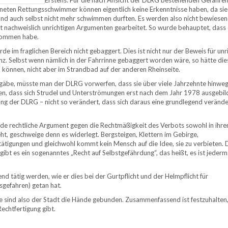
Erstens: Für die nach Ansicht der DLRG bestehenden Gefahren 
hneten Rettungsschwimmer können eigentlich keine Erkenntnisse haben, da sie
nd auch selbst nicht mehr schwimmen durften. Es werden also nicht bewiesen
t nachweislich unrichtigen Argumenten gearbeitet. So wurde behauptet, dass 
nommen habe.
 im fraglichen Bereich nicht gebaggert. Dies ist nicht nur der Beweis für unr
. Selbst wenn nämlich in der Fahrrinne gebaggert worden wäre, so hätte die
 können, nicht aber im Strandbad auf der anderen Rheinseite.
äbe, müsste man der DLRG vorwerfen, dass sie über viele Jahrzehnte hinweg
n, dass sich Strudel und Unterströmungen erst nach dem Jahr 1978 ausgebil
lung der DLRG – nicht so verändert, dass sich daraus eine grundlegend veränd
dende rechtliche Argument gegen die Rechtmäßigkeit des Verbots sowohl in ihre
ht, geschweige denn es widerlegt. Bergsteigen, Klettern im Gebirge,
ätigungen und gleichwohl kommt kein Mensch auf die Idee, sie zu verbieten. 
ibt es ein sogenanntes „Recht auf Selbstgefährdung“, das heißt, es ist jeder
 tätig werden, wie er dies bei der Gurtpflicht und der Helmpflicht für
sgefahren) getan hat.
 sind also der Stadt die Hände gebunden. Zusammenfassend ist festzuhalten,
echtfertigung gibt.