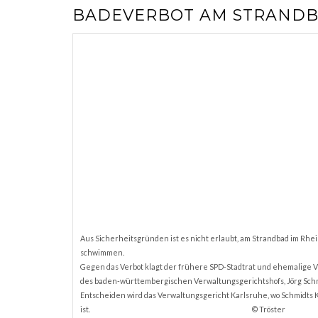
BADEVERBOT AM STRANDB
Aus Sicherheitsgründen ist es nicht erlaubt, am Strandbad im Rhei
schwimmen.
Gegen das Verbot klagt der frühere SPD-Stadtrat und ehemalige 
des baden-württembergischen Verwaltungsgerichtshofs, Jörg Schm
Entscheiden wird das Verwaltungsgericht Karlsruhe, wo Schmidts 
ist.
© Tröster