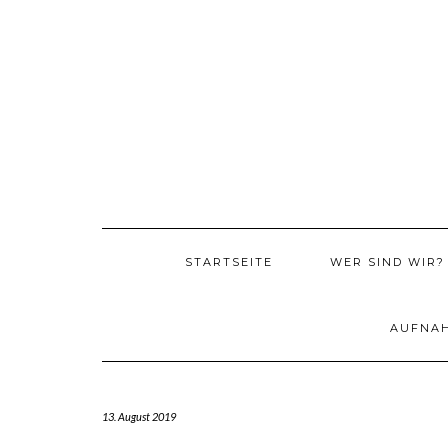
Skip
to
content
STARTSEITE
WER SIND WIR?
AUFNA
13. August 2019