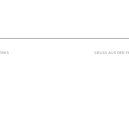
ERKS
GRUSS AUS DER F