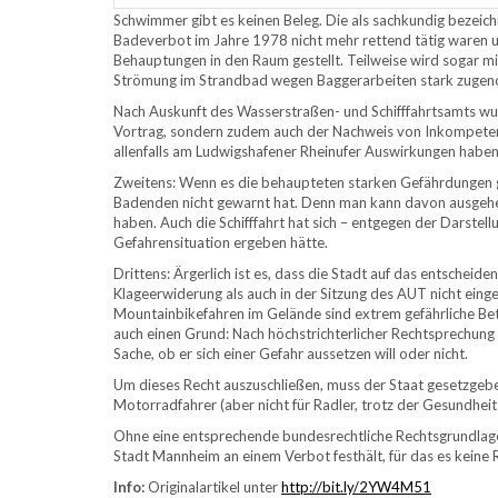
Schwimmer gibt es keinen Beleg. Die als sachkundig bezeic
Badeverbot im Jahre 1978 nicht mehr rettend tätig waren u
Behauptungen in den Raum gestellt. Teilweise wird sogar mi
Strömung im Strandbad wegen Baggerarbeiten stark zuge
Nach Auskunft des Wasserstraßen- und Schifffahrtsamts wurde
Vortrag, sondern zudem auch der Nachweis von Inkompetenz
allenfalls am Ludwigshafener Rheinufer Auswirkungen haben
Zweitens: Wenn es die behaupteten starken Gefährdungen g
Badenden nicht gewarnt hat. Denn man kann davon ausgehe
haben. Auch die Schifffahrt hat sich – entgegen der Darstel
Gefahrensituation ergeben hätte.
Drittens: Ärgerlich ist es, dass die Stadt auf das entschei
Klageerwiderung als auch in der Sitzung des AUT nicht einge
Mountainbikefahren im Gelände sind extrem gefährliche Bet
auch einen Grund: Nach höchstrichterlicher Rechtsprechung g
Sache, ob er sich einer Gefahr aussetzen will oder nicht.
Um dieses Recht auszuschließen, muss der Staat gesetzgebend
Motorradfahrer (aber nicht für Radler, trotz der Gesundheit
Ohne eine entsprechende bundesrechtliche Rechtsgrundlage
Stadt Mannheim an einem Verbot festhält, für das es keine R
Info:
Originalartikel unter
http://bit.ly/2YW4M51