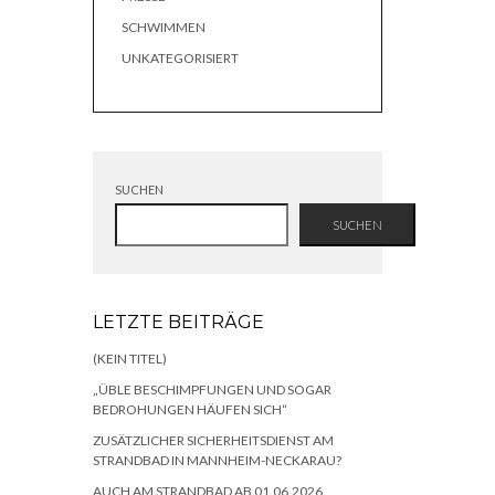
SCHWIMMEN
UNKATEGORISIERT
SUCHEN
SUCHEN
LETZTE BEITRÄGE
(KEIN TITEL)
„ÜBLE BESCHIMPFUNGEN UND SOGAR
BEDROHUNGEN HÄUFEN SICH“
ZUSÄTZLICHER SICHERHEITSDIENST AM
STRANDBAD IN MANNHEIM-NECKARAU?
AUCH AM STRANDBAD AB 01.06.2026