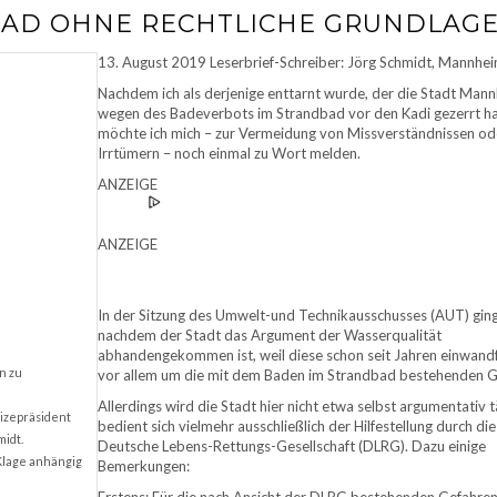
AD OHNE RECHTLICHE GRUNDLAG
13. August 2019 Leserbrief-Schreiber: Jörg Schmidt, Mannhe
Nachdem ich als derjenige enttarnt wurde, der die Stadt Man
wegen des Badeverbots im Strandbad vor den Kadi gezerrt ha
möchte ich mich – zur Vermeidung von Missverständnissen od
Irrtümern – noch einmal zu Wort melden.
ANZEIGE
ANZEIGE
In der Sitzung des Umwelt-und Technikausschusses (AUT) ging
nachdem der Stadt das Argument der Wasserqualität
abhandengekommen ist, weil diese schon seit Jahren einwandfr
n zu
vor allem um die mit dem Baden im Strandbad bestehenden G
Allerdings wird die Stadt hier nicht etwa selbst argumentativ tä
Vizepräsident
bedient sich vielmehr ausschließlich der Hilfestellung durch die
idt.
Deutsche Lebens-Rettungs-Gesellschaft (DLRG). Dazu einige
Klage anhängig
Bemerkungen: