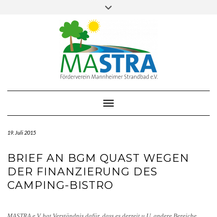
Skip
Toggle
to
header
content
Toggle Navigation
19. Juli 2015
BRIEF AN BGM QUAST WEGEN
DER FINANZIERUNG DES
CAMPING-BISTRO
MASTRA e.V. hat Verständnis dafür, dass es derzeit u.U. andere Bereiche