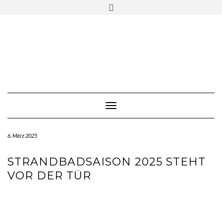
Skip
Toggle
to
header
content
Toggle Navigation
6. März 2025
STRANDBADSAISON 2025 STEHT
VOR DER TÜR