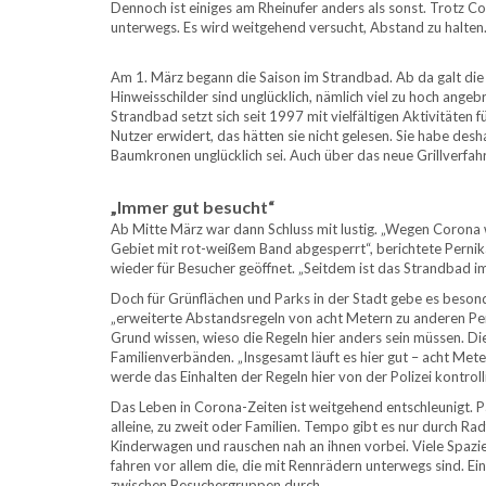
Dennoch ist einiges am Rheinufer anders als sonst. Trotz
unterwegs. Es wird weitgehend versucht, Abstand zu halten. 
Am 1. März begann die Saison im Strandbad. Ab da galt die
Hinweisschilder sind unglücklich, nämlich viel zu hoch an
Strandbad setzt sich seit 1997 mit vielfältigen Aktivitäten
Nutzer erwidert, das hätten sie nicht gelesen. Sie habe des
Baumkronen unglücklich sei. Auch über das neue Grillverfahr
„Immer gut besucht“
Ab Mitte März war dann Schluss mit lustig. „Wegen Corona 
Gebiet mit rot-weißem Band abgesperrt“, berichtete Pernik
wieder für Besucher geöffnet. „Seitdem ist das Strandbad i
Doch für Grünflächen und Parks in der Stadt gebe es besond
„erweiterte Abstandsregeln von acht Metern zu anderen Per
Grund wissen, wieso die Regeln hier anders sein müssen. Die 
Familienverbänden. „Insgesamt läuft es hier gut – acht Mete
werde das Einhalten der Regeln hier von der Polizei kontrolli
Das Leben in Corona-Zeiten ist weitgehend entschleunigt. 
alleine, zu zweit oder Familien. Tempo gibt es nur durch R
Kinderwagen und rauschen nah an ihnen vorbei. Viele Spazie
fahren vor allem die, die mit Rennrädern unterwegs sind. Ein
zwischen Besuchergruppen durch.