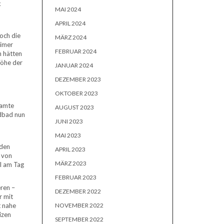
k
MAI 2024
APRIL 2024
och die
MÄRZ 2024
eimer
FEBRUAR 2024
n hätten
Höhe der
JANUAR 2024
DEZEMBER 2023
OKTOBER 2023
samte
AUGUST 2023
ndbad nun
JUNI 2023
MAI 2023
 den
APRIL 2023
h von
MÄRZ 2023
al am Tag
FEBRUAR 2023
eren –
DEZEMBER 2022
r mit
t nahe
NOVEMBER 2022
izen
SEPTEMBER 2022