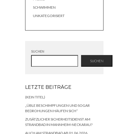
SCHWIMMEN
UNKATEGORISIERT
SUCHEN
SUCHEN
LETZTE BEITRÄGE
(KEIN TITEL)
„ÜBLE BESCHIMPFUNGEN UND SOGAR
BEDROHUNGEN HÄUFEN SICH“
ZUSÄTZLICHER SICHERHEITSDIENST AM
STRANDBAD IN MANNHEIM-NECKARAU?
AUCH AM STRANDBAD AB 01.06.2026