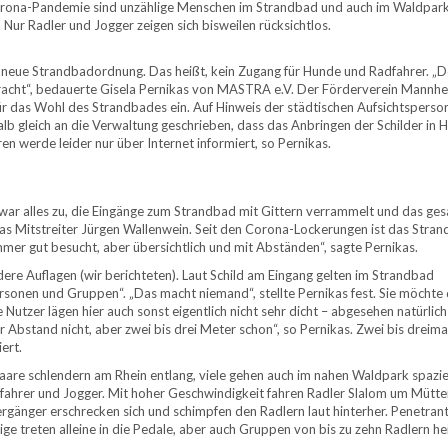
 Corona-Pandemie sind unzählige Menschen im Strandbad und auch im Waldpar
Nur Radler und Jogger zeigen sich bisweilen rücksichtlos.
 neue Strandbadordnung. Das heißt, kein Zugang für Hunde und Radfahrer. „D
gebracht“, bedauerte Gisela Pernikas von MASTRA e.V. Der Förderverein Mannh
 für das Wohl des Strandbades ein. Auf Hinweis der städtischen Aufsichtsperso
halb gleich an die Verwaltung geschrieben, dass das Anbringen der Schilder in 
en werde leider nur über Internet informiert, so Pernikas.
war alles zu, die Eingänge zum Strandbad mit Gittern verrammelt und das ge
as Mitstreiter Jürgen Wallenwein. Seit den Corona-Lockerungen ist das Stra
mmer gut besucht, aber übersichtlich und mit Abständen“, sagte Pernikas.
ere Auflagen (wir berichteten). Laut Schild am Eingang gelten im Strandbad
sonen und Gruppen“. „Das macht niemand“, stellte Pernikas fest. Sie möchte
Nutzer lägen hier auch sonst eigentlich nicht sehr dicht – abgesehen natürlic
r Abstand nicht, aber zwei bis drei Meter schon“, so Pernikas. Zwei bis dreim
ert.
Paare schlendern am Rhein entlang, viele gehen auch im nahen Waldpark spazi
adfahrer und Jogger. Mit hoher Geschwindigkeit fahren Radler Slalom um Mütte
rgänger erschrecken sich und schimpfen den Radlern laut hinterher. Penetran
ige treten alleine in die Pedale, aber auch Gruppen von bis zu zehn Radlern he