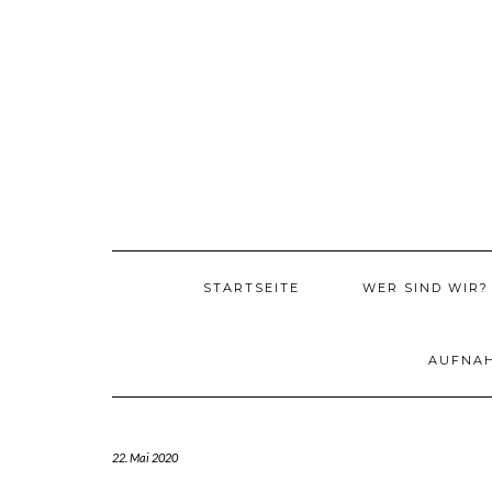
Skip
to
content
STARTSEITE
WER SIND WIR?
AUFNA
22. Mai 2020