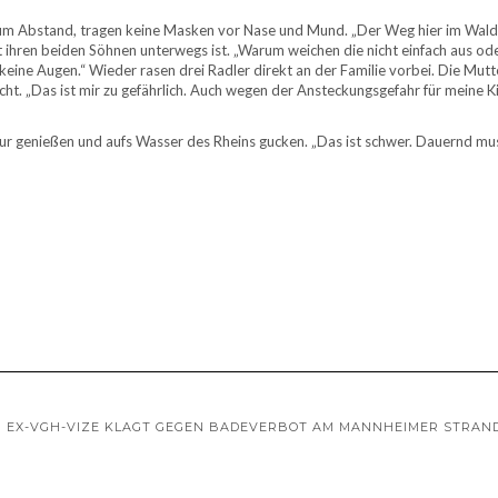
kaum Abstand, tragen keine Masken vor Nase und Mund. „Der Weg hier im Wald
 mit ihren beiden Söhnen unterwegs ist. „Warum weichen die nicht einfach aus od
 keine Augen.“ Wieder rasen drei Radler direkt an der Familie vorbei. Die Mutte
ht. „Das ist mir zu gefährlich. Auch wegen der Ansteckungsgefahr für meine K
Natur genießen und aufs Wasser des Rheins gucken. „Das ist schwer. Dauernd m
EX-VGH-VIZE KLAGT GEGEN BADEVERBOT AM MANNHEIMER STRAN