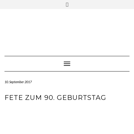
Skip
Toggle
to
header
content
Toggle Navigation
10. September 2017
FETE ZUM 90. GEBURTSTAG