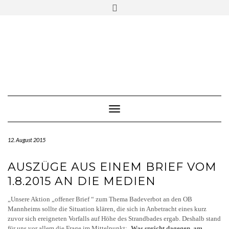
Skip
Toggle
to
header
content
Toggle Navigation
12. August 2015
AUSZÜGE AUS EINEM BRIEF VOM
1.8.2015 AN DIE MEDIEN
„Unsere Aktion „offener Brief “ zum Thema Badeverbot an den OB
Mannheims sollte die Situation klären, die sich in Anbetracht eines kurz
zuvor sich ereigneten Vorfalls auf Höhe des Strandbades ergab. Deshalb stand
für uns vor allem die Frage im Mittelpunkt:
„Was spricht dagegen, am