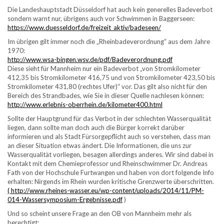
Die Landeshauptstadt Düsseldorf hat auch kein generelles Badeverbot
sondern warnt nur, übrigens auch vor Schwimmen in Baggerseen:
https://www.duesseldorf.de/freizeit_aktiv/badeseen/
Im übrigen gilt immer noch die „Rheinbadeverordnung“ aus dem Jahre
1970:
http://www.wsa-bingen.wsv.de/pdf/Badeverordnung.pdf
Diese sieht für Mannheim nur ein Badeverbot „von Stromkilometer
412,35 bis Stromkilometer 416,75 und von Stromkilometer 423,50 bis
Stromkilometer 431,80 (rechtes Ufer)“ vor. Das gilt also nicht für den
Bereich des Strandbades, wie Sie in dieser Quelle nachlesen können:
http://www.erlebnis-oberrhein.de/kilometer400.html
Sollte der Hauptgrund für das Verbot in der schlechten Wasserqualität
liegen, dann sollte man doch auch die Bürger korrekt darüber
informieren und als Stadt Fürsorgepflicht auch so verstehen, dass man
an dieser Situation etwas ändert. Die Informationen, die uns zur
Wasserqualität vorliegen, besagen allerdings anderes. Wir sind dabei in
Kontakt mit dem Chemieprofessor und Rheinschwimmer Dr. Andreas
Fath von der Hochschule Furtwangen und haben von dort folgende Info
erhalten: Nirgends im Rhein wurden kritische Grenzwerte überschritten.
(
http://www.rheines-wasser.eu/wp-content/uploads/2014/11/PM-
014-Wassersymposium-Ergebnisse.pdf
)
Und so scheint unsere Frage an den OB von Mannheim mehr als
berechtigt: