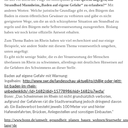
Strandbad Mannheim„Baden auf eigene Gefahr“ zu erlauben?“
Mit
anderen Worten: Welche juristische Grundlage gibt es, den Bürgern das
Baden in einem öffentlichen Gewässer zu verbieten und gäbe es nicht
geeignetere Wege, um die an sich schizophrene Situation am Strandbad zu
regeln und den Bürgern mehr Selbstverantwortung zuzugestehen. Bislang
haben wir noch keine offizielle Antwort erhalten.
Zum Thema Baden im Rhein haben wir viel recherchiert und nur einige
Beispiele, wie andere Städte mit diesem Thema verantwortlich umgehen,
unten angefügt:
Es gibt nicht wenige Städte, die es der Verantwortung der Menschen
überlassen im Rhein zu schwimmen, allerdings mit deutlichen Hinweisen auf
die Gefahren des Schwimmens an dieser Stelle.
Baden auf eigene Gefahr mit Warnung:
Ingelheim:
http://www.swr.de/landesschau-aktuell/rp/chillig-oder-igitt-
ist-baden-im-rhein-
unbedenklich/-/id=1682/did=15778986/nid=1682/u7wcfa/
Bonn: „Das Schwimmen im Rhein ist nicht grundsätzlich verboten,
aufgrund der Gefahren rät die Stadtverwaltung jedoch dringend davon
ab. Ein Badeverbot besteht jeweils 100 Meter vor und hinter
Hafeneinfahrten, Brücken, Anlegestellen und sonstigen Einbauten.“
http://www.bonn.de/umwelt_gesundheit_planen_bauen_wohnen/feuerwehr_und_
lang=de